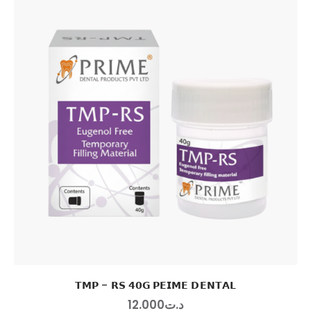
𝗧𝗠𝗣 – 𝗥𝗦 𝟰𝟬𝗚 𝗣𝗘𝗜𝗠𝗘 𝗗𝗘𝗡𝗧𝗔𝗟
12
.
00
0
د.ت