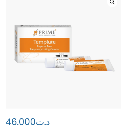
46
.
00
0
د.ت