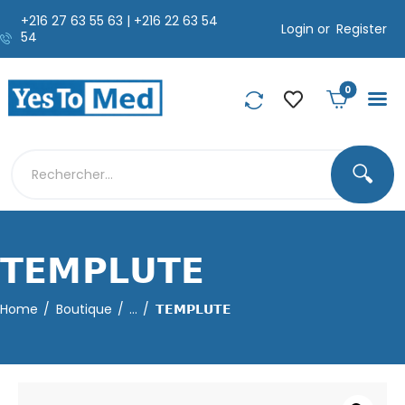
+216 27 63 55 63 | +216 22 63 54
Login or
Register
54
0
🔍
𝗧𝗘𝗠𝗣𝗟𝗨𝗧𝗘
Home
Boutique
...
𝗧𝗘𝗠𝗣𝗟𝗨𝗧𝗘