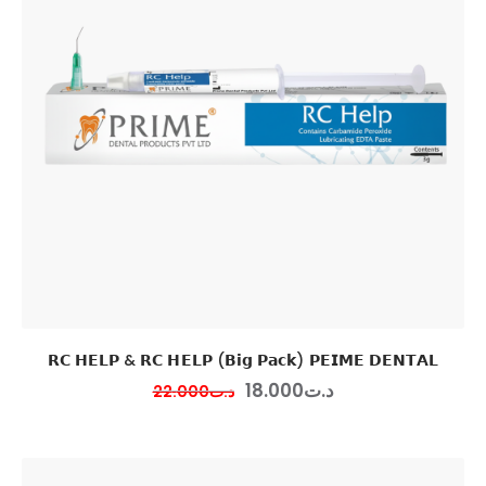
𝗥𝗖 𝗛𝗘𝗟𝗣 & 𝗥𝗖 𝗛𝗘𝗟𝗣 (𝗕𝗶𝗴 𝗣𝗮𝗰𝗸) 𝗣𝗘𝗜𝗠𝗘 𝗗𝗘𝗡𝗧𝗔𝗟
18
.
00
0
د.ت
22
.
00
0
د.ت