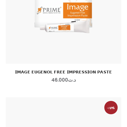
𝗜𝗠𝗔𝗚𝗘 𝗘𝗨𝗚𝗘𝗡𝗢𝗟 𝗙𝗥𝗘𝗘 𝗜𝗠𝗣𝗥𝗘𝗦𝗦𝗜𝗢𝗡 𝗣𝗔𝗦𝗧𝗘
46
.
00
0
د.ت
-18%