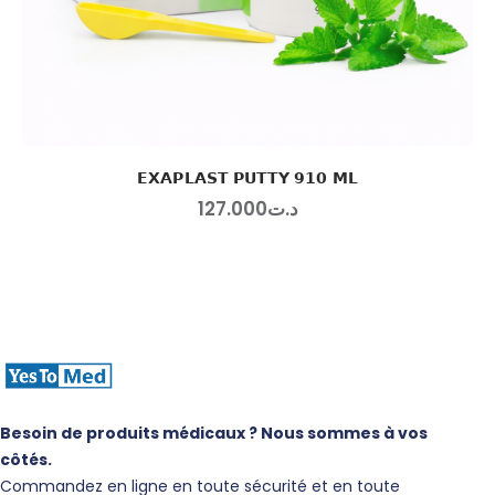
𝗘𝗫𝗔𝗣𝗟𝗔𝗦𝗧 𝗣𝗨𝗧𝗧𝗬 𝟵𝟭𝟬 𝗠𝗟
127
.
00
0
د.ت
Besoin de produits médicaux ? Nous sommes à vos
côtés.
Commandez en ligne en toute sécurité et en toute