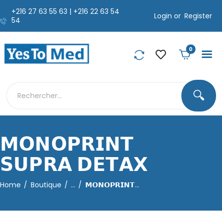
+216 27 63 55 63 | +216 22 63 54
Login or
Register
54
0
🔍
𝗠𝗢𝗡𝗢𝗣𝗥𝗜𝗡𝗧
𝗦𝗨𝗣𝗥𝗔 𝗗𝗘𝗧𝗔𝗫
Home
Boutique
...
𝗠𝗢𝗡𝗢𝗣𝗥𝗜𝗡𝗧...