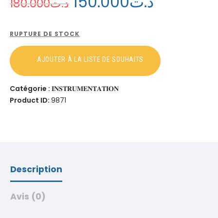
150
.
00
0
د.ت
180
.
00
0
د.ت
RUPTURE DE STOCK
Catégorie :
𝐈𝐍𝐒𝐓𝐑𝐔𝐌𝐄𝐍𝐓𝐀𝐓𝐈𝐎𝐍
Product ID:
9871
Description
Avis (0)