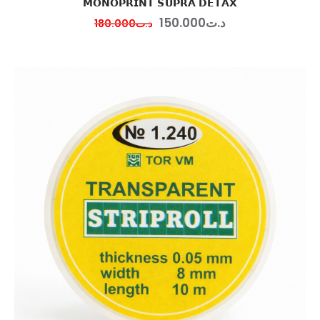
𝗠𝗢𝗡𝗢𝗣𝗥𝗜𝗡𝗧 𝗦𝗨𝗣𝗥𝗔 𝗗𝗘𝗧𝗔𝗫
150
.
00
0
د.ت
180
.
00
0
د.ت