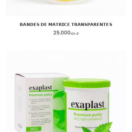
𝗕𝗔𝗡𝗗𝗘𝗦 𝗗𝗘 𝗠𝗔𝗧𝗥𝗜𝗖𝗘 𝗧𝗥𝗔𝗡𝗦𝗣𝗔𝗥𝗘𝗡𝗧𝗘𝗦
25
.
00
0
د.ت