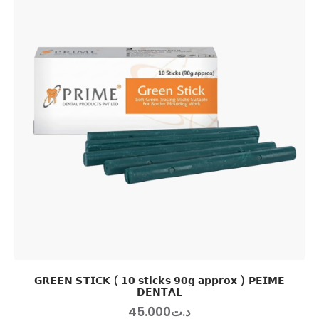
𝗚𝗥𝗘𝗘𝗡 𝗦𝗧𝗜𝗖𝗞 ( 𝟭𝟬 𝘀𝘁𝗶𝗰𝗸𝘀 𝟵𝟬𝗴 𝗮𝗽𝗽𝗿𝗼𝘅 ) 𝗣𝗘𝗜𝗠𝗘
𝗗𝗘𝗡𝗧𝗔𝗟
45
.
00
0
د.ت