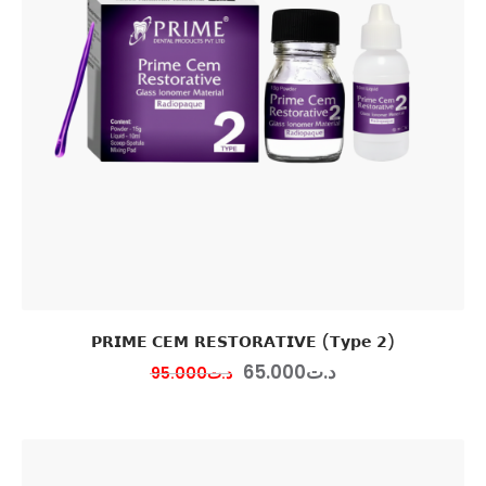
𝗣𝗥𝗜𝗠𝗘 𝗖𝗘𝗠 𝗥𝗘𝗦𝗧𝗢𝗥𝗔𝗧𝗜𝗩𝗘 (𝗧𝘆𝗽𝗲 𝟮)
65
.
00
0
د.ت
95
.
00
0
د.ت