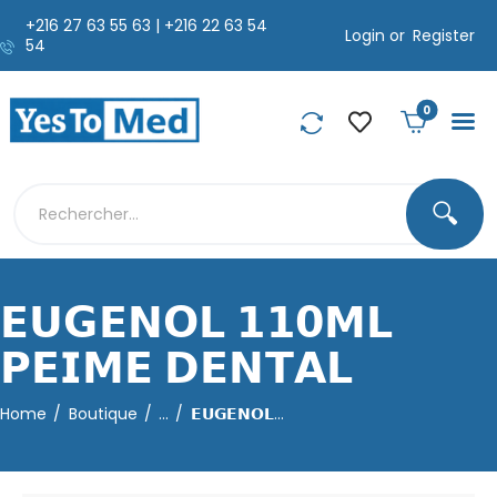
+216 27 63 55 63 | +216 22 63 54
Login or
Register
54
0
🔍
𝗘𝗨𝗚𝗘𝗡𝗢𝗟 𝟭𝟭𝟬𝗠𝗟
𝗣𝗘𝗜𝗠𝗘 𝗗𝗘𝗡𝗧𝗔𝗟
Home
Boutique
...
𝗘𝗨𝗚𝗘𝗡𝗢𝗟...