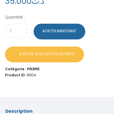
35
.
00
0
د.ت
Catégorie :
𝗣𝗥𝗜𝗠𝗘
Product ID:
9904
Description