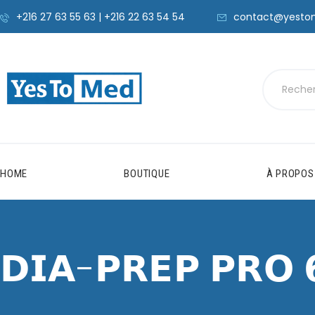
+216 27 63 55 63 | +216 22 63 54 54
contact@yesto
HOME
BOUTIQUE
À PROPOS
𝗗𝗜𝗔-𝗣𝗥𝗘𝗣 𝗣𝗥𝗢 