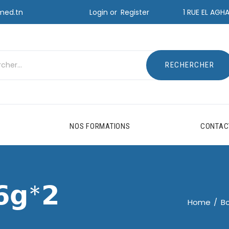
Login or
Register
med.tn
1 RUE EL AGH
NOS FORMATIONS
CONTAC
𝟲𝗴*𝟮
Home
B