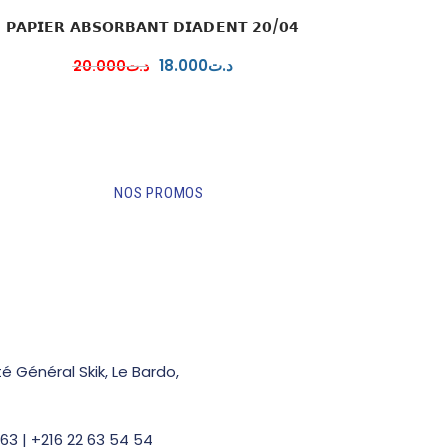
𝗣𝗔𝗣𝗜𝗘𝗥 𝗔𝗕𝗦𝗢𝗥𝗕𝗔𝗡𝗧 𝗗𝗜𝗔𝗗𝗘𝗡𝗧 𝟮𝟬/𝟬𝟰
18
.
00
0
د.ت
20
.
00
0
د.ت
NOS PROMOS
é Général Skik, Le Bardo,
63 | +216 22 63 54 54