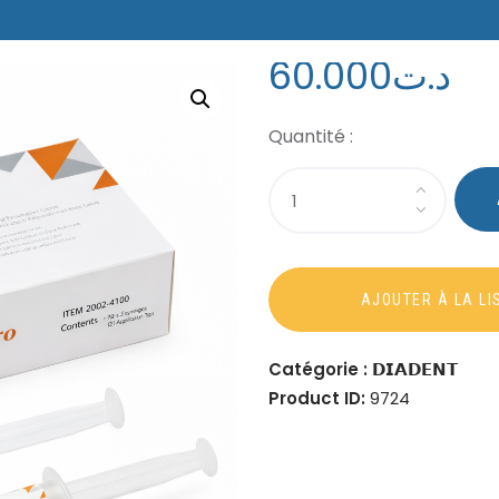
60
.
00
0
د.ت
Catégorie :
𝗗𝗜𝗔𝗗𝗘𝗡𝗧
Product ID:
9724