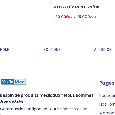
𝗚𝗨𝗧𝗧𝗔 𝗗𝗜𝗔𝗗𝗘𝗡𝗧 𝟮𝟱/𝟬𝟲
18
.
00
0
د.ت
20
.
00
0
د.ت
HOME
BOUTIQUE
À PROPOS
Pages
Besoin de produits médicaux ? Nous sommes
Boutiqu
à vos côtés.
Nos For
Commandez en ligne en toute sécurité et en
A propo