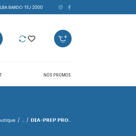
ALBA BARDO TEJ 2000
0
T
NOS PROMOS
outique
...
𝗗𝗜𝗔-𝗣𝗥𝗘𝗣 𝗣𝗥𝗢...