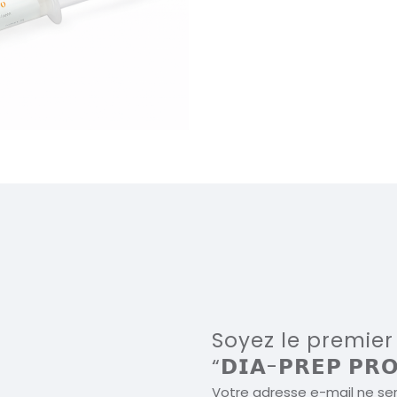
Soyez le premier 
“𝗗𝗜𝗔-𝗣𝗥𝗘𝗣 𝗣𝗥
Votre adresse e-mail ne ser