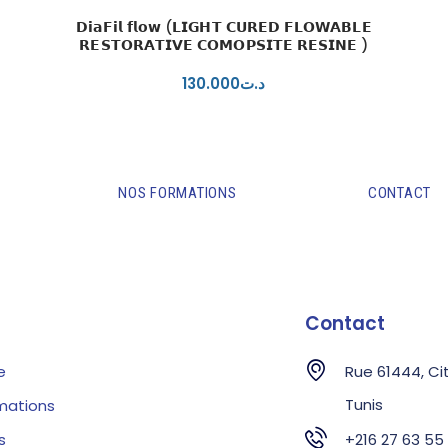
𝗗𝗶𝗮𝗙𝗶𝗹 𝗳𝗹𝗼𝘄 (𝗟𝗜𝗚𝗛𝗧 𝗖𝗨𝗥𝗘𝗗 𝗙𝗟𝗢𝗪𝗔𝗕𝗟𝗘
𝗥𝗘𝗦𝗧𝗢𝗥𝗔𝗧𝗜𝗩𝗘 𝗖𝗢𝗠𝗢𝗣𝗦𝗜𝗧𝗘 𝗥𝗘𝗦𝗜𝗡𝗘 )
130
.
00
0
د.ت
NOS FORMATIONS
CONTACT
Contact
e
Rue 61444, Cit
Tunis
mations
s
+216 27 63 55 