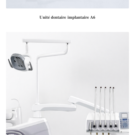
𝐔𝐧𝐢𝐭𝐞́ 𝐝𝐞𝐧𝐭𝐚𝐢𝐫𝐞 𝐢𝐦𝐩𝐥𝐚𝐧𝐭𝐚𝐢𝐫𝐞 𝐀𝟔