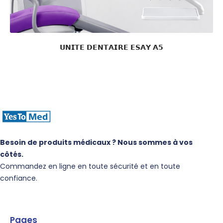
𝗨𝗡𝗜𝗧𝗘 𝗗𝗘𝗡𝗧𝗔𝗜𝗥𝗘 𝗘𝗦𝗔𝗬 𝗔𝟱
Besoin de produits médicaux ? Nous sommes à vos
côtés.
Commandez en ligne en toute sécurité et en toute
confiance.
Pages