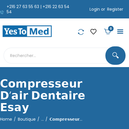
+216 27 63 55 63 | +216 22 63 54
Login or
Register
54
0
🔍
𝗖𝗼𝗺𝗽𝗿𝗲𝘀𝘀𝗲𝘂𝗿
𝗗’𝗮𝗶𝗿 𝗗𝗲𝗻𝘁𝗮𝗶𝗿𝗲
𝗘𝘀𝗮𝘆
Home
Boutique
...
𝗖𝗼𝗺𝗽𝗿𝗲𝘀𝘀𝗲𝘂𝗿...