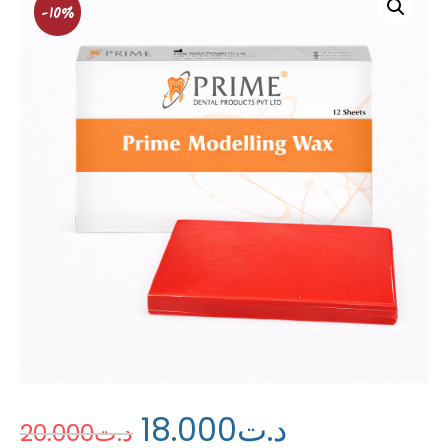
-10%
18
.
00
0
د.ت
20
.
00
0
د.ت