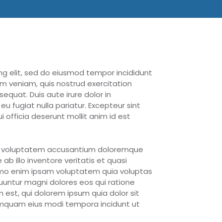
ng elit, sed do eiusmod tempor incididunt
m veniam, quis nostrud exercitation
equat. Duis aute irure dolor in
eu fugiat nulla pariatur. Excepteur sint
 officia deserunt mollit anim id est
 sit voluptatem accusantium doloremque
 illo inventore veritatis et quasi
emo enim ipsam voluptatem quia voluptas
quuntur magni dolores eos qui ratione
est, qui dolorem ipsum quia dolor sit
numquam eius modi tempora incidunt ut