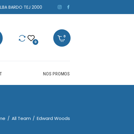
ALBA BARDO TEJ 2000
0
T
NOS PROMOS
me
All Team
Edward Woods