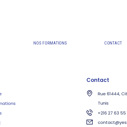
NOS FORMATIONS
CONTACT
Contact
e
Rue 61444, Cit
Tunis
mations
s
+216 27 63 55 
contact@yes
t