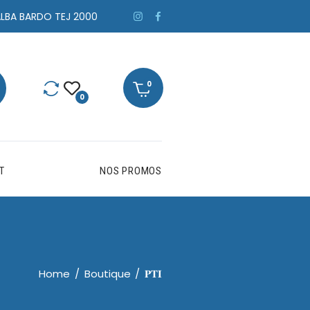
ALBA BARDO TEJ 2000
0
T
NOS PROMOS
Home
Boutique
𝐏𝐓𝐈