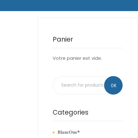
Panier
Votre panier est vide.
Categories
𝐁𝐥𝐚𝐧𝐜𝐎𝐧𝐞®