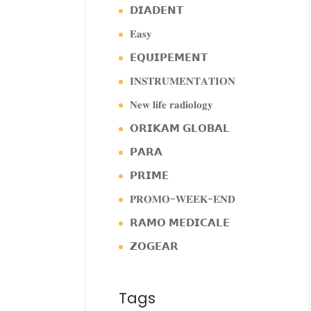
𝗗𝗜𝗔𝗗𝗘𝗡𝗧
𝐄𝐚𝐬𝐲
𝗘𝗤𝗨𝗜𝗣𝗘𝗠𝗘𝗡𝗧
𝐈𝐍𝐒𝐓𝐑𝐔𝐌𝐄𝐍𝐓𝐀𝐓𝐈𝐎𝐍
𝐍𝐞𝐰 𝐥𝐢𝐟𝐞 𝐫𝐚𝐝𝐢𝐨𝐥𝐨𝐠𝐲
𝗢𝗥𝗜𝗞𝗔𝗠 𝗚𝗟𝗢𝗕𝗔𝗟
𝗣𝗔𝗥𝗔
𝗣𝗥𝗜𝗠𝗘
𝐏𝐑𝐎𝐌𝐎-𝐖𝐄𝐄𝐊-𝐄𝐍𝐃
𝗥𝗔𝗠𝗢 𝗠𝗘𝗗𝗜𝗖𝗔𝗟𝗘
𝗭𝗢𝗚𝗘𝗔𝗥
Tags